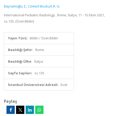
Bayramoğlu Z.
,
Cömert Bozkurt R. G.
International Pediatric Radiology , Rome, İtalya, 11 - 15 Ekim 2021,
ss.135, (Özet Bildiri)
Yayın Türü:
Bildiri / Özet Bildiri
Basıldığı Şehir:
Rome
Basıldığı Ülke:
İtalya
Sayfa Sayıları:
ss.135
İstanbul Üniversitesi Adresli:
Evet
Paylaş