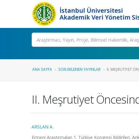
İstanbul Üniversitesi
Akademik Veri Yönetim Si
Ara
ANA SAYFA
SON EKLENEN YAYINLAR
II. MEŞRUTIYET Ö
II. Meşrutiyet Öncesind
ARSLAN A.
Ermeni Araştırmaları 1. Türkiye Kongresi Bildirileri, A