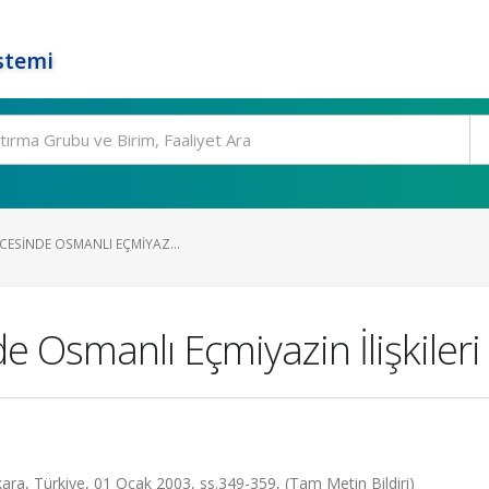
stemi
NCESINDE OSMANLI EÇMIYAZ...
e Osmanlı Eçmiyazin İlişkileri
nkara, Türkiye, 01 Ocak 2003, ss.349-359, (Tam Metin Bildiri)