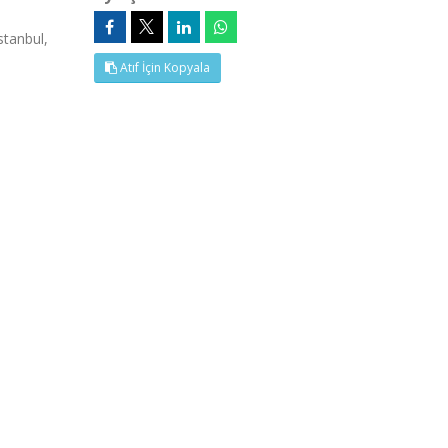
stanbul,
Atıf İçin Kopyala