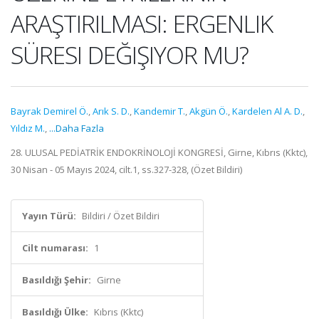
ARAŞTIRILMASI: ERGENLIK
SÜRESI DEĞIŞIYOR MU?
Bayrak Demirel Ö.
,
Arık S. D.
,
Kandemir T.
,
Akgün Ö.
,
Kardelen Al A. D.
,
Yıldız M.
,
...Daha Fazla
28. ULUSAL PEDİATRİK ENDOKRİNOLOJİ KONGRESİ, Girne, Kıbrıs (Kktc),
30 Nisan - 05 Mayıs 2024, cilt.1, ss.327-328, (Özet Bildiri)
Yayın Türü:
Bildiri / Özet Bildiri
Cilt numarası:
1
Basıldığı Şehir:
Girne
Basıldığı Ülke:
Kıbrıs (Kktc)