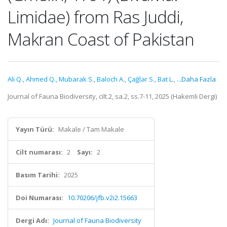
Limidae) from Ras Juddi,
Makran Coast of Pakistan
Ali Q.
,
Ahmed Q.
,
Mubarak S.
,
Baloch A.
,
Çağlar S.
,
Bat L.
,
...Daha Fazla
Journal of Fauna Biodiversity, cilt.2, sa.2, ss.7-11, 2025 (Hakemli Dergi)
Yayın Türü:
Makale / Tam Makale
Cilt numarası:
2
Sayı:
2
Basım Tarihi:
2025
Doi Numarası:
10.70206/jfb.v2i2.15663
Dergi Adı:
Journal of Fauna Biodiversity