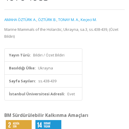
AMAHA ÖZTÜRK A.
,
ÖZTÜRK B.
,
TONAY M. A.
,
Keçeci M.
Marine Mammals of the Holarctic, Ukrayna, sa.3, ss.438-439, (Özet
Bildiri)
Yayın Türü:
Bildiri / Özet Bildiri
Basıldığı Ülke:
Ukrayna
Sayfa Sayıları:
ss.438-439
İstanbul Üniversitesi Adresli:
Evet
BM Sürdürülebilir Kalkınma Amaçları