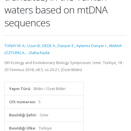
waters based on mtDNA
sequences
TONAY M. A.
,
Uzun B.
,
DEDE A.
,
Danyer E.
,
Aytemiz Danyer I.
,
AMAHA
(ÖZTÜRK) A.
,
...Daha Fazla
5th Ecology and Evolutionary Biology Symposium, İzmir, Türkiye, 18 -
20 Temmuz 2018, cilt.5, ss.20-21, (Özet Bildiri)
Yayın Türü:
Bildiri / Özet Bildiri
Cilt numarası:
5
Basıldığı Şehir:
İzmir
Basıldığı Ülke:
Türkiye