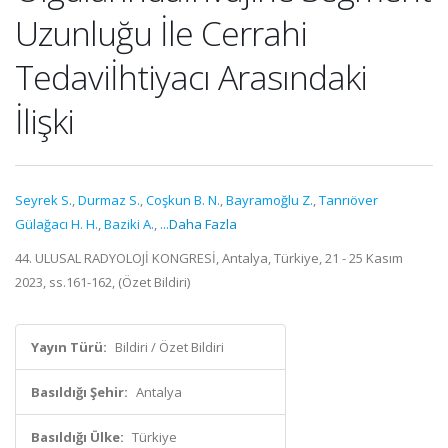
Uzunluğu İle Cerrahi
Tedaviİhtiyacı Arasındaki
İlişki
Seyrek S.
,
Durmaz S.
,
Coşkun B. N.
,
Bayramoğlu Z.
,
Tanrıöver
Gülağacı H. H.
,
Baziki A.
,
...Daha Fazla
44. ULUSAL RADYOLOJİ KONGRESİ, Antalya, Türkiye, 21 - 25 Kasım
2023, ss.161-162, (Özet Bildiri)
Yayın Türü:
Bildiri / Özet Bildiri
Basıldığı Şehir:
Antalya
Basıldığı Ülke:
Türkiye