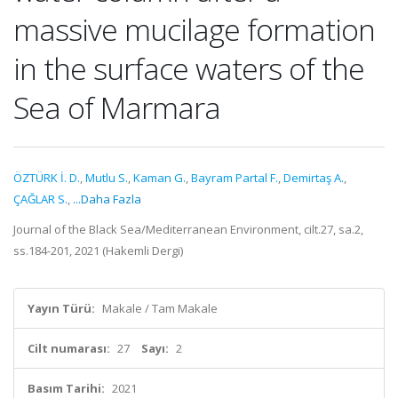
massive mucilage formation
in the surface waters of the
Sea of Marmara
ÖZTÜRK İ. D.
,
Mutlu S.
,
Kaman G.
,
Bayram Partal F.
,
Demirtaş A.
,
ÇAĞLAR S.
,
...Daha Fazla
Journal of the Black Sea/Mediterranean Environment, cilt.27, sa.2,
ss.184-201, 2021 (Hakemli Dergi)
Yayın Türü:
Makale / Tam Makale
Cilt numarası:
27
Sayı:
2
Basım Tarihi:
2021