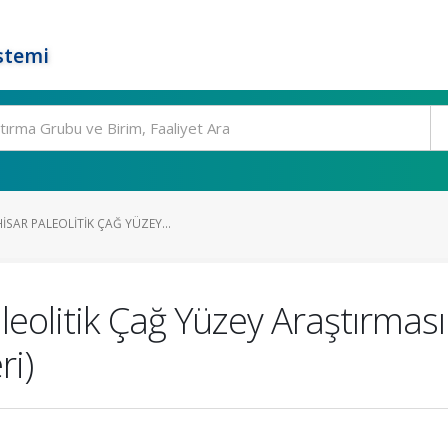
stemi
SAR PALEOLITIK ÇAĞ YÜZEY...
eolitik Çağ Yüzey Araştırması 
ri)