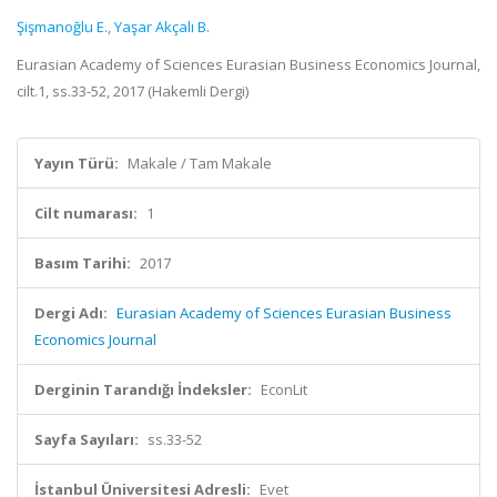
Şişmanoğlu E.
,
Yaşar Akçalı B.
Eurasian Academy of Sciences Eurasian Business Economics Journal,
cilt.1, ss.33-52, 2017 (Hakemli Dergi)
Yayın Türü:
Makale / Tam Makale
Cilt numarası:
1
Basım Tarihi:
2017
Dergi Adı:
Eurasian Academy of Sciences Eurasian Business
Economics Journal
Derginin Tarandığı İndeksler:
EconLit
Sayfa Sayıları:
ss.33-52
İstanbul Üniversitesi Adresli:
Evet