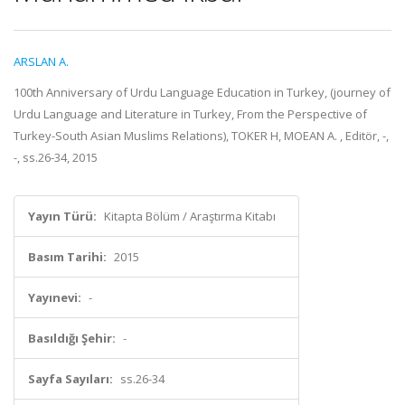
ARSLAN A.
100th Anniversary of Urdu Language Education in Turkey, (journey of
Urdu Language and Literature in Turkey, From the Perspective of
Turkey-South Asian Muslims Relations), TOKER H, MOEAN A. , Editör, -,
-, ss.26-34, 2015
Yayın Türü:
Kitapta Bölüm / Araştırma Kitabı
Basım Tarihi:
2015
Yayınevi:
-
Basıldığı Şehir:
-
Sayfa Sayıları:
ss.26-34