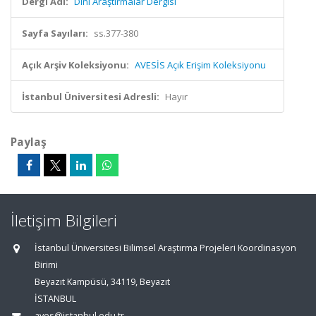
Dergi Adı:
Dini Araştırmalar Dergisi
Sayfa Sayıları:
ss.377-380
Açık Arşiv Koleksiyonu:
AVESİS Açık Erişim Koleksiyonu
İstanbul Üniversitesi Adresli:
Hayır
Paylaş
İletişim Bilgileri
İstanbul Üniversitesi Bilimsel Araştırma Projeleri Koordinasyon
Birimi
Beyazıt Kampüsü, 34119, Beyazıt
İSTANBUL
aves@istanbul.edu.tr