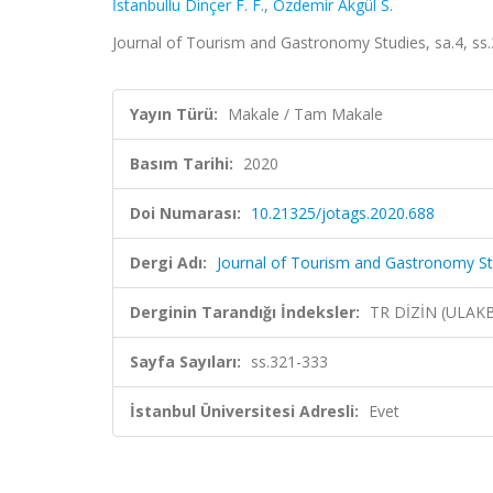
İstanbullu Dinçer F. F.
,
Özdemir Akgül S.
Journal of Tourism and Gastronomy Studies, sa.4, ss
Yayın Türü:
Makale / Tam Makale
Basım Tarihi:
2020
Doi Numarası:
10.21325/jotags.2020.688
Dergi Adı:
Journal of Tourism and Gastronomy St
Derginin Tarandığı İndeksler:
TR DİZİN (ULAK
Sayfa Sayıları:
ss.321-333
İstanbul Üniversitesi Adresli:
Evet