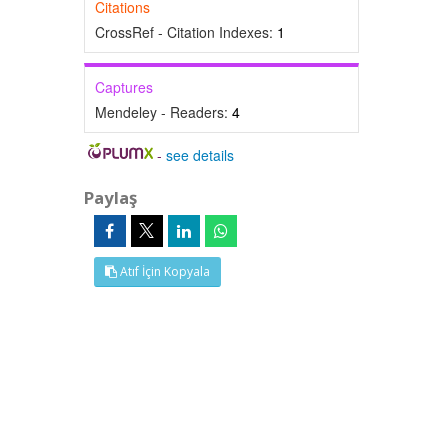
Citations
CrossRef - Citation Indexes:
1
Captures
Mendeley - Readers:
4
-
see details
Paylaş
Atıf İçin Kopyala