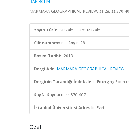
BAKIRCI M.
MARMARA GEOGRAPHICAL REVIEW, sa.28, ss.370-407,
Yayın Türü:
Makale / Tam Makale
Cilt numarası:
Sayı:
28
Basım Tarihi:
2013
Dergi Adı:
MARMARA GEOGRAPHICAL REVIEW
Derginin Tarandığı İndeksler:
Emerging Sources
Sayfa Sayıları:
ss.370-407
İstanbul Üniversitesi Adresli:
Evet
Özet