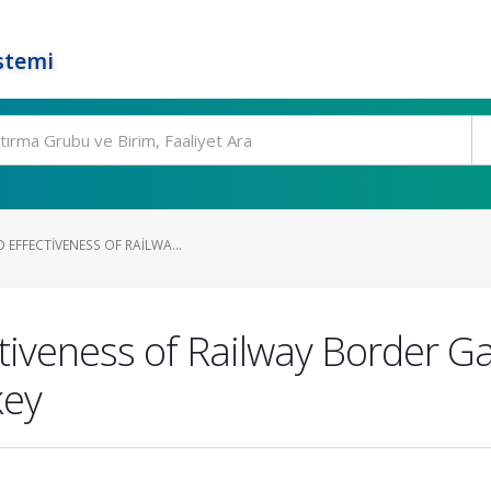
stemi
 EFFECTIVENESS OF RAILWA...
tiveness of Railway Border Ga
key