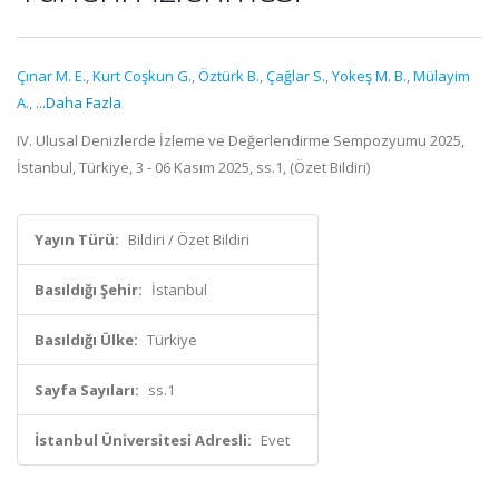
Çınar M. E.
,
Kurt Coşkun G.
,
Öztürk B.
,
Çağlar S.
,
Yokeş M. B.
,
Mülayim
A.
,
...Daha Fazla
IV. Ulusal Denizlerde İzleme ve Değerlendirme Sempozyumu 2025,
İstanbul, Türkiye, 3 - 06 Kasım 2025, ss.1, (Özet Bildiri)
Yayın Türü:
Bildiri / Özet Bildiri
Basıldığı Şehir:
İstanbul
Basıldığı Ülke:
Türkiye
Sayfa Sayıları:
ss.1
İstanbul Üniversitesi Adresli:
Evet