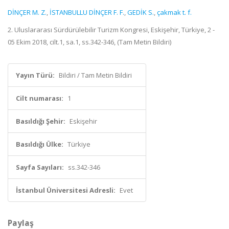
DİNÇER M. Z.
,
İSTANBULLU DİNÇER F. F.
,
GEDİK S.
,
çakmak t. f.
2. Uluslararası Sürdürülebilir Turizm Kongresi, Eskişehir, Türkiye, 2 -
05 Ekim 2018, cilt.1, sa.1, ss.342-346, (Tam Metin Bildiri)
Yayın Türü:
Bildiri / Tam Metin Bildiri
Cilt numarası:
1
Basıldığı Şehir:
Eskişehir
Basıldığı Ülke:
Türkiye
Sayfa Sayıları:
ss.342-346
İstanbul Üniversitesi Adresli:
Evet
Paylaş