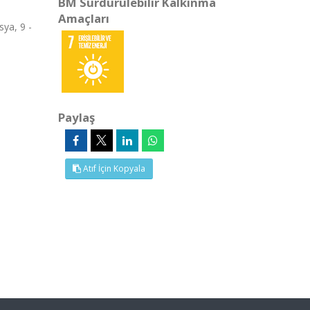
BM Sürdürülebilir Kalkınma
Amaçları
ya, 9 -
Paylaş
Atıf İçin Kopyala