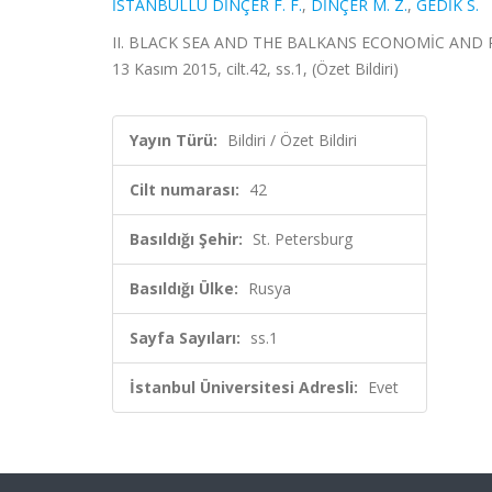
İSTANBULLU DİNÇER F. F.
,
DİNÇER M. Z.
,
GEDİK S.
II. BLACK SEA AND THE BALKANS ECONOMİC AND POL
13 Kasım 2015, cilt.42, ss.1, (Özet Bildiri)
Yayın Türü:
Bildiri / Özet Bildiri
Cilt numarası:
42
Basıldığı Şehir:
St. Petersburg
Basıldığı Ülke:
Rusya
Sayfa Sayıları:
ss.1
İstanbul Üniversitesi Adresli:
Evet