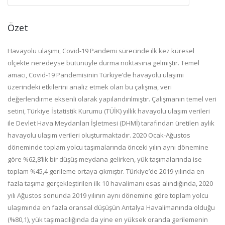
Özet
Havayolu ulaşımı, Covid-19 Pandemi sürecinde ilk kez küresel
ölçekte neredeyse bütünüyle durma noktasına gelmiştir. Temel
amacı, Covid-19 Pandemisinin Türkiye’de havayolu ulaşımı
üzerindeki etkilerini analiz etmek olan bu çalışma, veri
değerlendirme eksenli olarak yapılandırılmıştır. Çalışmanın temel veri
setini, Türkiye İstatistik Kurumu (TÜİK) yıllık havayolu ulaşım verileri
ile Devlet Hava Meydanları İşletmesi (DHMİ) tarafından üretilen aylık
havayolu ulaşım verileri oluşturmaktadır. 2020 Ocak-Ağustos
döneminde toplam yolcu taşımalarında önceki yılın aynı dönemine
göre %62,8’lik bir düşüş meydana gelirken, yük taşımalarında ise
toplam %45,4 gerileme ortaya çıkmıştır. Türkiye’de 2019 yılında en
fazla taşıma gerçekleştirilen ilk 10 havalimanı esas alındığında, 2020
yılı Ağustos sonunda 2019 yılının aynı dönemine göre toplam yolcu
ulaşımında en fazla oransal düşüşün Antalya Havalimanında olduğu
(%80,1), yük taşımacılığında da yine en yüksek oranda gerilemenin