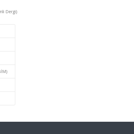
mli Dergi)
BİM)