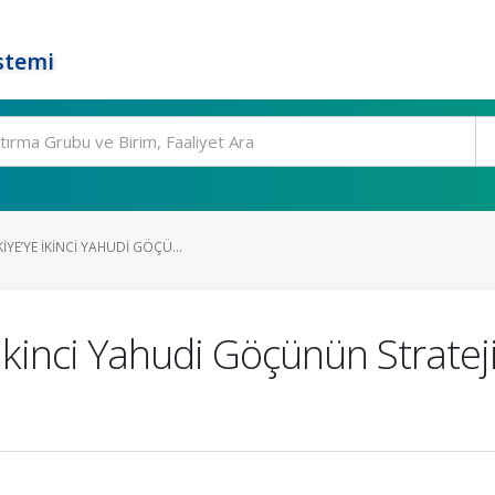
stemi
YE’YE İKINCI YAHUDI GÖÇÜ...
İkinci Yahudi Göçünün Strateji