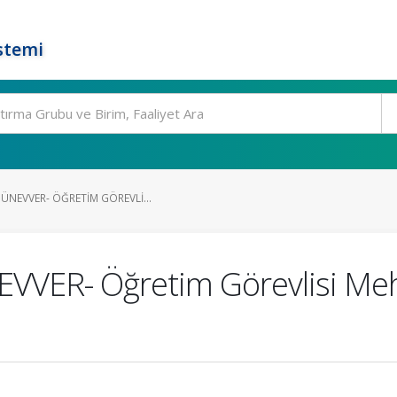
stemi
ÜNEVVER- ÖĞRETIM GÖREVLI...
VER- Öğretim Görevlisi Mehm