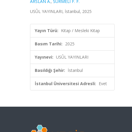
ARSLAN A.
,
SÜRMELİ F. F.
USÛL YAYINLARI, İstanbul, 2025
Yayın Türü:
Kitap / Mesleki Kitap
Basım Tarihi:
2025
Yayınevi:
USÛL YAYINLARI
Basıldığı Şehir:
İstanbul
İstanbul Üniversitesi Adresli:
Evet