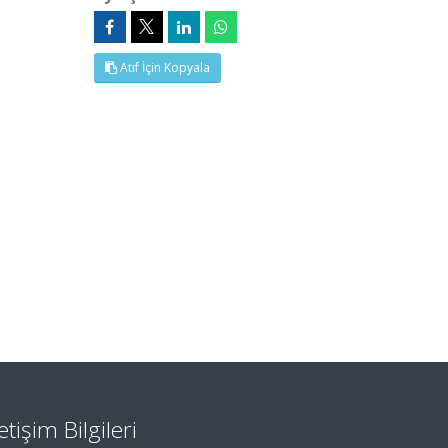
Atıf İçin Kopyala
letişim Bilgileri