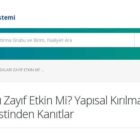
stemi
ALARI ZAYIF ETKIN MI? ...
 Zayıf Etkin Mi? Yapısal Kırılm
tinden Kanıtlar