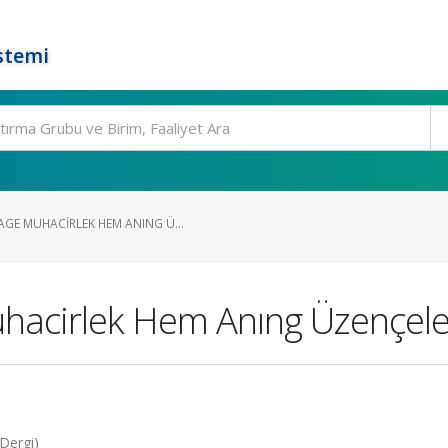
stemi
GE MUHACIRLEK HEM ANING Ü...
hacirlek Hem Anıng Üzençele
Dergi)