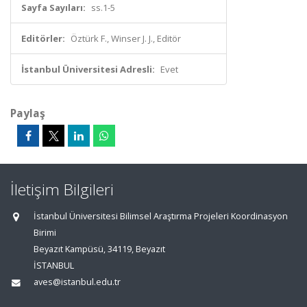
Sayfa Sayıları:
ss.1-5
Editörler:
Öztürk F., Winser J. J., Editör
İstanbul Üniversitesi Adresli:
Evet
Paylaş
İletişim Bilgileri
İstanbul Üniversitesi Bilimsel Araştırma Projeleri Koordinasyon
Birimi
Beyazıt Kampüsü, 34119, Beyazıt
İSTANBUL
aves@istanbul.edu.tr