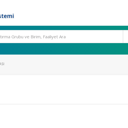
stemi
ASI