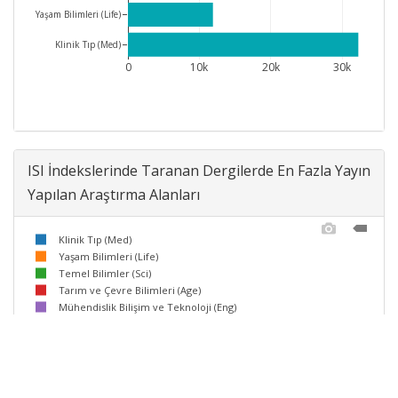
Yaşam Bilimleri (Life)
Klinik Tıp (Med)
0
10k
20k
30k
ISI İndekslerinde Taranan Dergilerde En Fazla Yayın
Yapılan Araştırma Alanları
Klinik Tıp (Med)
Yaşam Bilimleri (Life)
Temel Bilimler (Sci)
Tarım ve Çevre Bilimleri (Age)
Mühendislik Bilişim ve Teknoloji (Eng)
Sosyal Bilimler (Soc)
Diğer
Sanat ve Beşeri Bilimler (Ahci)