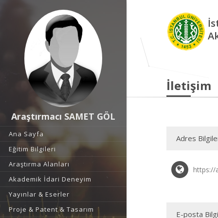
İs
A
İletişim
Araştırmacı SAMET GÖL
Ana Sayfa
Adres Bilgile
Eğitim Bilgileri
Araştırma Alanları
https://
Akademik İdari Deneyim
Yayınlar & Eserler
Proje & Patent & Tasarım
E-posta Bilgi