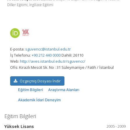
Diller Eğitimi, İngilizce Eğitimi
E-posta:
sguvencc@istanbul.edu.tr
İş Telefonu:
+90 212 440 0000
Dahili: 26110
Web:
http://aves.istanbul.edu.tr/sguvencc/
Ofis:
Kirazlı Mescit Sk. No : 31 Süleymaniye / Fatih / İstanbul
Özgeçmiş Dosyası İndir
Eğitim Bilgileri
Araştırma Alanları
Akademik İdari Deneyim
Eğitim Bilgileri
Yüksek Lisans
2005 - 2009