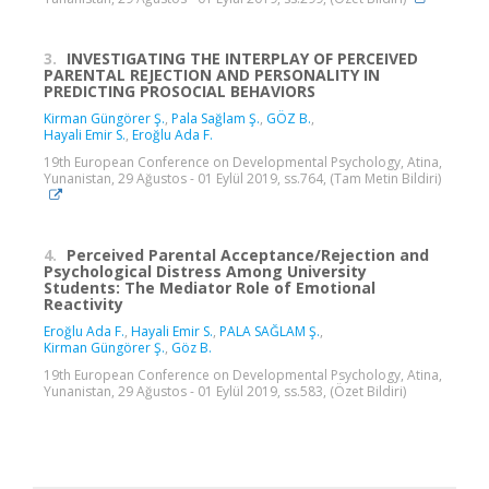
3.
INVESTIGATING THE INTERPLAY OF PERCEIVED
PARENTAL REJECTION AND PERSONALITY IN
PREDICTING PROSOCIAL BEHAVIORS
Kirman Güngörer Ş.
,
Pala Sağlam Ş.
,
GÖZ B.
,
Hayali Emir S.
,
Eroğlu Ada F.
19th European Conference on Developmental Psychology, Atina,
Yunanistan, 29 Ağustos - 01 Eylül 2019, ss.764, (Tam Metin Bildiri)
4.
Perceived Parental Acceptance/Rejection and
Psychological Distress Among University
Students: The Mediator Role of Emotional
Reactivity
Eroğlu Ada F.
,
Hayali Emir S.
,
PALA SAĞLAM Ş.
,
Kirman Güngörer Ş.
,
Göz B.
19th European Conference on Developmental Psychology, Atina,
Yunanistan, 29 Ağustos - 01 Eylül 2019, ss.583, (Özet Bildiri)