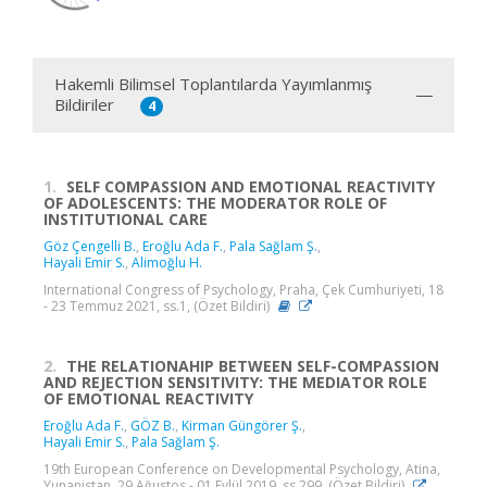
Hakemli Bilimsel Toplantılarda Yayımlanmış
Bildiriler
4
1.
SELF COMPASSION AND EMOTIONAL REACTIVITY
OF ADOLESCENTS: THE MODERATOR ROLE OF
INSTITUTIONAL CARE
Göz Çengelli B.
,
Eroğlu Ada F.
,
Pala Sağlam Ş.
,
Hayali Emir S.
,
Alimoğlu H.
International Congress of Psychology, Praha, Çek Cumhuriyeti, 18
- 23 Temmuz 2021, ss.1, (Özet Bildiri)
2.
THE RELATIONAHIP BETWEEN SELF-COMPASSION
AND REJECTION SENSITIVITY: THE MEDIATOR ROLE
OF EMOTIONAL REACTIVITY
Eroğlu Ada F.
,
GÖZ B.
,
Kirman Güngörer Ş.
,
Hayali Emir S.
,
Pala Sağlam Ş.
19th European Conference on Developmental Psychology, Atina,
Yunanistan, 29 Ağustos - 01 Eylül 2019, ss.299, (Özet Bildiri)