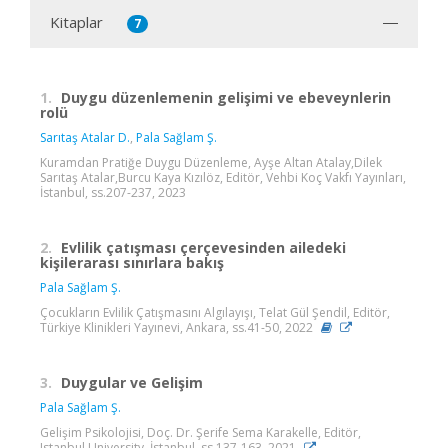
Kitaplar
7
1.
Duygu düzenlemenin gelişimi ve ebeveynlerin
rolü
Sarıtaş Atalar D.
,
Pala Sağlam Ş.
Kuramdan Pratiğe Duygu Düzenleme, Ayşe Altan Atalay,Dilek
Sarıtaş Atalar,Burcu Kaya Kızılöz, Editör, Vehbi Koç Vakfı Yayınları,
İstanbul, ss.207-237, 2023
2.
Evlilik çatışması çerçevesinden ailedeki
kişilerarası sınırlara bakış
Pala Sağlam Ş.
Çocukların Evlilik Çatışmasını Algılayışı, Telat Gül Şendil, Editör,
Türkiye Klinikleri Yayınevi, Ankara, ss.41-50, 2022
3.
Duygular ve Gelişim
Pala Sağlam Ş.
Gelişim Psikolojisi, Doç. Dr. Şerife Sema Karakelle, Editör,
Istanbul University, İstanbul, ss.137-163, 2021