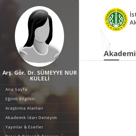
İs
A
Akademi
Arş. Gör. Dr. SÜMEYYE NUR
KULELİ
Ana Sayfa
Eğitim Bilgileri
Araştırma Alanları
Akademik İdari Deneyim
Yayınlar & Eserler