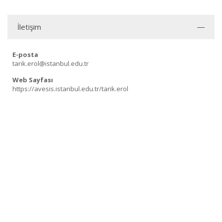
İletişim
E-posta
tarik.erol@istanbul.edu.tr
Web Sayfası
https://avesis.istanbul.edu.tr/tarik.erol