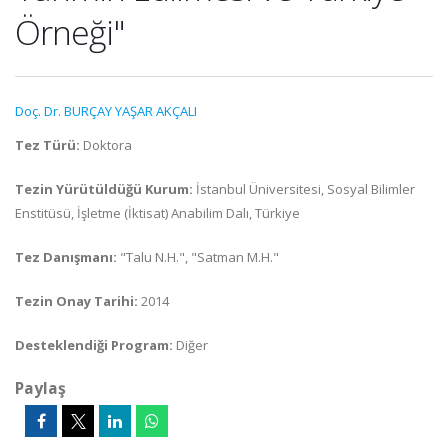
Örneği"
Doç. Dr. BURÇAY YAŞAR AKÇALI
Tez Türü:
Doktora
Tezin Yürütüldüğü Kurum:
İstanbul Üniversitesi, Sosyal Bilimler
Enstitüsü, İşletme (İktisat) Anabilim Dalı, Türkiye
Tez Danışmanı:
"Talu N.H.", "Satman M.H."
Tezin Onay Tarihi:
2014
Desteklendiği Program:
Diğer
Paylaş