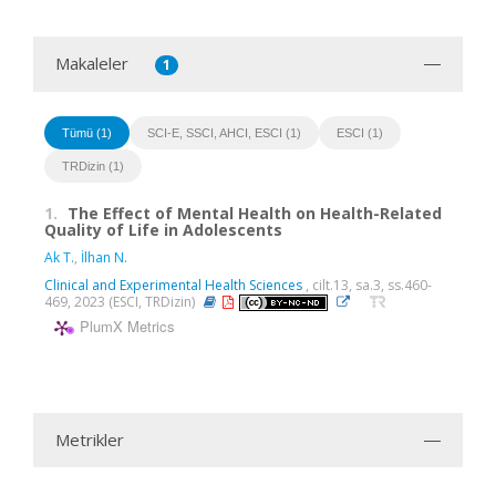
Makaleler
1
Tümü (1)
SCI-E, SSCI, AHCI, ESCI (1)
ESCI (1)
TRDizin (1)
1.
The Effect of Mental Health on Health-Related
Quality of Life in Adolescents
Ak T.
,
İlhan N.
Clinical and Experimental Health Sciences
, cilt.13, sa.3, ss.460-
469, 2023 (ESCI, TRDizin)
PlumX Metrics
Metrikler