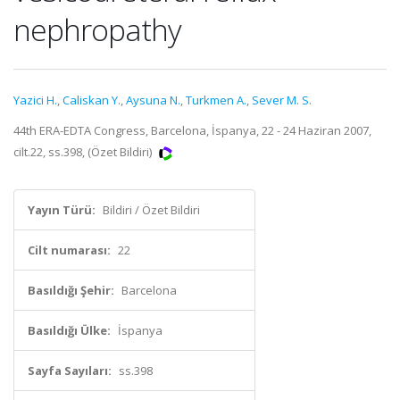
nephropathy
Yazici H.
,
Caliskan Y.
,
Aysuna N.
,
Turkmen A.
,
Sever M. S.
44th ERA-EDTA Congress, Barcelona, İspanya, 22 - 24 Haziran 2007,
cilt.22, ss.398, (Özet Bildiri)
Yayın Türü:
Bildiri / Özet Bildiri
Cilt numarası:
22
Basıldığı Şehir:
Barcelona
Basıldığı Ülke:
İspanya
Sayfa Sayıları:
ss.398