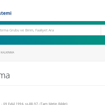
stemi
L KALKINMA
nma
- 09 Eylül 1994, ss.88-97, (Tam Metin Bildiri)