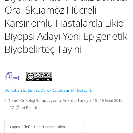
Oral Skuamöz Hücreli
Karsinomlu Hastalarda Likid
Biyopsi Adayı Yeni Epigenetik
Biyobelirteç Tayini
Demokan S.
,
Şen S.
,
Doruk C.
,
Ulusan M.
,
Dalay N.
2. Temel Onkoloji Sempozyumu, Ankara, Türkiye, 16 - 18 Ekim 2019,
ss.27, (Özet Bildiri)
Yayın Türü:
Bildiri / Özet Bildiri