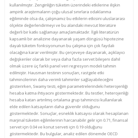
kullanılmıştır. Zenginliğin tüketim üzerindeki etkilerine ilişkin
ampirik araştırmaların çoğu ulusal sınırlara odaklanma
eğiliminde olsa da, çalışmamız bu etkilerin etkisini uluslararası
ölçekte değerlendirmeyi ve bu alandaki mevcut literatüre
değerli bir katkı sağlamayı amaçlamaktadır. İlgili literatürün
kapsamlı bir analizine dayanarak yaşam döngüsü hipotezine
dayalı tüketim fonksiyonunun bu çalışma için çok faydalı
olacağına karar verilmiştir. Bu çerçeveye dayanarak, açıklayıcı
değişkenler olarak bir veya daha fazla servet bileşeni dahil
olmak üzere üç farklı panel veri regresyon modeli tahmin
edilmiştir. Hausman testinin sonuçları, rastgele etki
tahmincilerinin daha verimli tahminler sağlayabileceğini
gösterirken, Swamy testi, eğim parametrelerindeki heterojenliği
hesaba katma ihtiyacını göstermektedir. Bu testler, heterojenliği
hesaba katan artırılmış ortalama grup tahmincisi kullanılarak
elde edilen katsayıların daha güvenilir olduğunu
göstermektedir. Sonuçlar, esneklik katsayısı olarak hesaplanan
marjinal tüketim eğilimlerinin harcanabilir gelir için 0.71, finansal
servet için 0.04 ve konut serveti için 0.19 olduğunu
göstermektedir. Bu bulgular, analiz edilen dönemde OECD