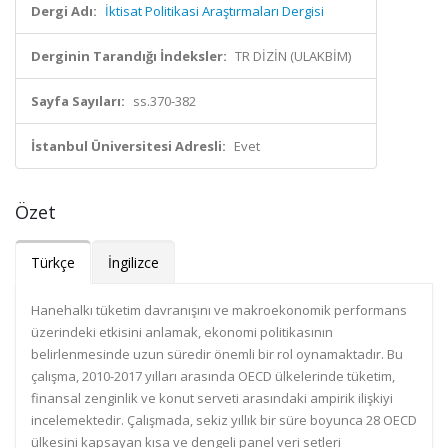
Dergi Adı:
İktisat Politikasi Araştırmaları Dergisi
Derginin Tarandığı İndeksler:
TR DİZİN (ULAKBİM)
Sayfa Sayıları:
ss.370-382
İstanbul Üniversitesi Adresli:
Evet
Özet
Türkçe
İngilizce
Hanehalkı tüketim davranışını ve makroekonomik performans
üzerindeki etkisini anlamak, ekonomi politikasının
belirlenmesinde uzun süredir önemli bir rol oynamaktadır. Bu
çalışma, 2010-2017 yılları arasında OECD ülkelerinde tüketim,
finansal zenginlik ve konut serveti arasındaki ampirik ilişkiyi
incelemektedir. Çalışmada, sekiz yıllık bir süre boyunca 28 OECD
ülkesini kapsayan kısa ve dengeli panel veri setleri