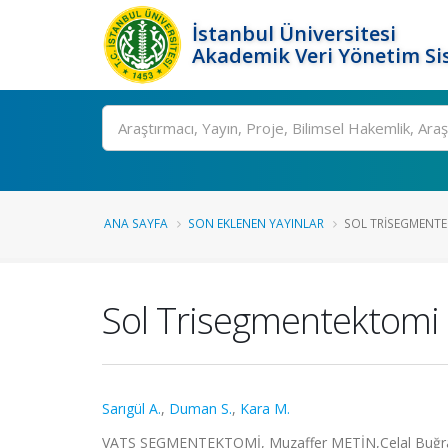
İstanbul Üniversitesi
Akademik Veri Yönetim Si
Ara
ANA SAYFA
SON EKLENEN YAYINLAR
SOL TRISEGMENTEK
Sol Trisegmentektomi 
Sarıgül A.
,
Duman S.
,
Kara M.
VATS SEGMENTEKTOMİ, Muzaffer METİN,Celal Buğra S