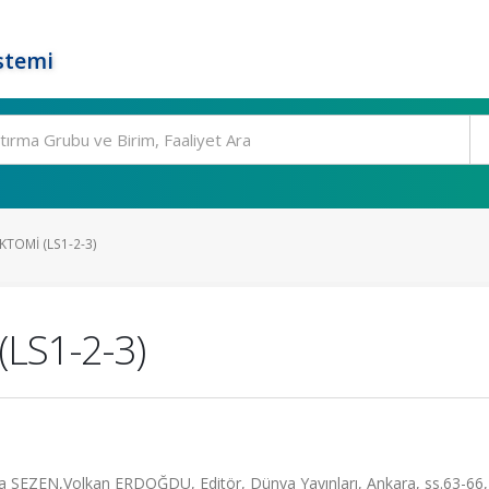
stemi
TOMI (LS1-2-3)
(LS1-2-3)
EZEN,Volkan ERDOĞDU, Editör, Dünya Yayınları, Ankara, ss.63-66,