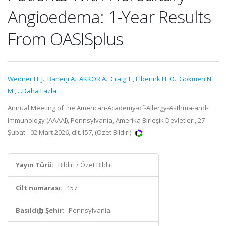
Angioedema: 1-Year Results
From OASISplus
Wedner H. J.
,
Banerji A.
,
AKKOR A.
,
Craig T.
,
Elberink H. O.
,
Gokmen N.
M.
,
...Daha Fazla
Annual Meeting of the American-Academy-of-Allergy-Asthma-and-
Immunology (AAAAI), Pennsylvania, Amerika Birleşik Devletleri, 27
Şubat - 02 Mart 2026, cilt.157, (Özet Bildiri)
Yayın Türü:
Bildiri / Özet Bildiri
Cilt numarası:
157
Basıldığı Şehir:
Pennsylvania