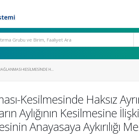
stemi
AĞLANMASI-KESILMESINDE H...
ması-Kesilmesinde Haksız Ayrı
arın Aylığının Kesilmesine İliş
inin Anayasaya Aykırılığı Me