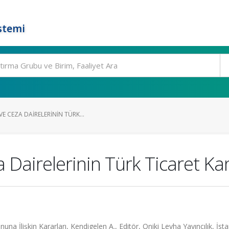
stemi
E CEZA DAIRELERININ TÜRK...
 Dairelerinin Türk Ticaret Kan
na İlişkin Kararları, Kendigelen A., Editör, Oniki Levha Yayıncılık, İsta