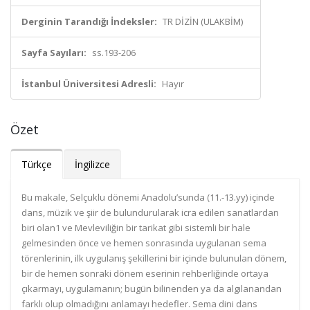
Derginin Tarandığı İndeksler:
TR DİZİN (ULAKBİM)
Sayfa Sayıları:
ss.193-206
İstanbul Üniversitesi Adresli:
Hayır
Özet
Türkçe
İngilizce
Bu makale, Selçuklu dönemi Anadolu’sunda (11.-13.yy) içinde
dans, müzik ve şiir de bulundurularak icra edilen sanatlardan
biri olan1 ve Mevleviliğin bir tarikat gibi sistemli bir hale
gelmesinden önce ve hemen sonrasında uygulanan sema
törenlerinin, ilk uygulanış şekillerini bir içinde bulunulan dönem,
bir de hemen sonraki dönem eserinin rehberliğinde ortaya
çıkarmayı, uygulamanın; bugün bilinenden ya da algılanandan
farklı olup olmadığını anlamayı hedefler. Sema dini dans