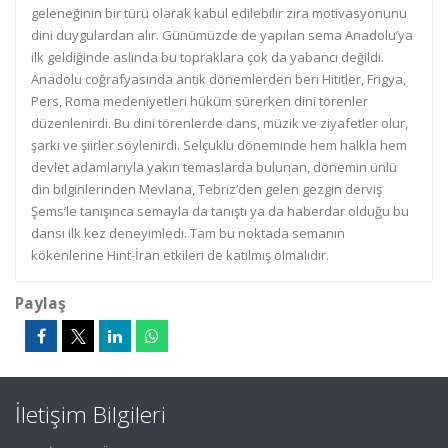
geleneğinin bir türü olarak kabul edilebilir zira motivasyonunu
dini duygulardan alır. Günümüzde de yapılan sema Anadolu’ya
ilk geldiğinde aslında bu topraklara çok da yabancı değildi.
Anadolu coğrafyasında antik dönemlerden beri Hititler, Frigya,
Pers, Roma medeniyetleri hüküm sürerken dini törenler
düzenlenirdi. Bu dini törenlerde dans, müzik ve ziyafetler olur,
şarkı ve şiirler söylenirdi. Selçuklu döneminde hem halkla hem
devlet adamlarıyla yakın temaslarda bulunan, dönemin ünlü
din bilginlerinden Mevlana, Tebriz’den gelen gezgin derviş
Şems’le tanışınca semayla da tanıştı ya da haberdar olduğu bu
dansı ilk kez deneyimledi. Tam bu noktada semanın
kökenlerine Hint-İran etkileri de katılmış olmalıdır.
Paylaş
İletişim Bilgileri