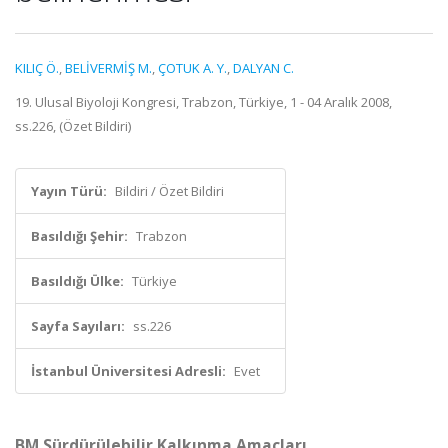
KILIÇ Ö.
,
BELİVERMİŞ M.
,
ÇOTUK A. Y.
,
DALYAN C.
19. Ulusal Biyoloji Kongresi, Trabzon, Türkiye, 1 - 04 Aralık 2008,
ss.226, (Özet Bildiri)
Yayın Türü:
Bildiri / Özet Bildiri
Basıldığı Şehir:
Trabzon
Basıldığı Ülke:
Türkiye
Sayfa Sayıları:
ss.226
İstanbul Üniversitesi Adresli:
Evet
BM Sürdürülebilir Kalkınma Amaçları