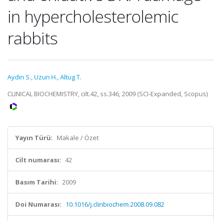
in hypercholesterolemic
rabbits
Aydin S.
,
Uzun H.
,
Altug T.
CLINICAL BIOCHEMISTRY, cilt.42, ss.346, 2009 (SCI-Expanded, Scopus)
Yayın Türü:
Makale / Özet
Cilt numarası:
42
Basım Tarihi:
2009
Doi Numarası:
10.1016/j.clinbiochem.2008.09.082