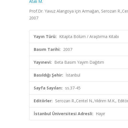
Atalı M.
Prof.Dr. Yavuz Alangoya için Armağan, Serozan R.,Cent
2007
Yayın Türü:
Kitapta Bölüm / Araştırma Kitabı
Basım Tarihi:
2007
Yayınevi:
Beta Basım Yayım Dağıtım
Basıldığı Şehir:
İstanbul
Sayfa Sayıları:
ss.37-45
Editörler:
Serozan R.,Centel N.,Yıldrım M.K., Editö
İstanbul Üniversitesi Adresli:
Hayır