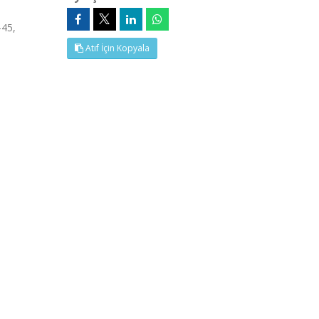
-45,
Atıf İçin Kopyala