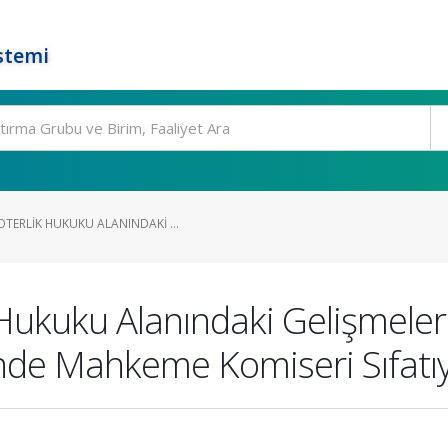
stemi
TERLIK HUKUKU ALANINDAKI ...
Hukuku Alanındaki Gelişmeler 
inde Mahkeme Komiseri Sıfatıy