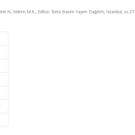
el N.,Yıldrım M.K., Editör, Beta Basım Yayım Dağıtım, İstanbul, ss.37
r