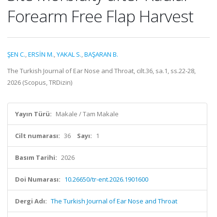
Forearm Free Flap Harvest
ŞEN C.
,
ERSİN M.
,
YAKAL S.
,
BAŞARAN B.
The Turkish Journal of Ear Nose and Throat, cilt.36, sa.1, ss.22-28,
2026 (Scopus, TRDizin)
Yayın Türü:
Makale / Tam Makale
Cilt numarası:
36
Sayı:
1
Basım Tarihi:
2026
Doi Numarası:
10.26650/tr-ent.2026.1901600
Dergi Adı:
The Turkish Journal of Ear Nose and Throat