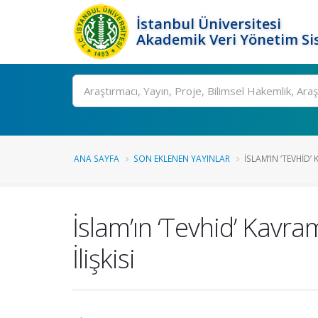
İstanbul Üniversitesi
Akademik Veri Yönetim Si
Ara
ANA SAYFA
SON EKLENEN YAYINLAR
İSLAM’IN ‘TEVHID’ 
İslam’ın ‘Tevhid’ Kavr
İlişkisi