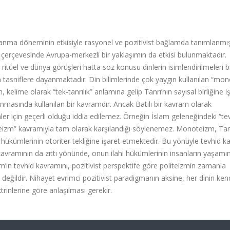
lanma döneminin etkisiyle rasyonel ve pozitivist bağlamda tanımlanmışt
ı çerçevesinde Avrupa-merkezli bir yaklaşımın da etkisi bulunmaktadır.
 ritüel ve dünya görüşleri hatta söz konusu dinlerin isimlendirilmeleri b
n tasniflere dayanmaktadır. Din bilimlerinde çok yaygın kullanılan “mo
lime olarak “tek-tanrılık” anlamına gelip Tanrı’nın sayısal birliğine i
masında kullanılan bir kavramdır. Ancak Batılı bir kavram olarak
er için geçerli olduğu iddia edilemez. Örneğin İslam geleneğindeki “te
oteizm” kavramıyla tam olarak karşılandığı söylenemez. Monoteizm, Tanr
ın hükümlerinin otoriter tekliğine işaret etmektedir. Bu yönüyle tevhid k
rk kavramının da zıttı yönünde, onun ilahi hükümlerinin insanların yaşamı
m’ın tevhid kavramını, pozitivist perspektife göre politeizmin zamanla
ldir. Nihayet evrimci pozitivist paradigmanın aksine, her dinin ken
rinlerine göre anlaşılması gerekir.