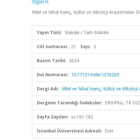
Olgun H.
Milel ve Nihal İnanç, Kültür ve Mitoloji Araştırmaları D
Yayın Türü:
Makale / Tam Makale
Cilt numarası:
21
Sayı:
2
Basım Tarihi:
2024
Doi Numarası:
10.17131/milel.1576209
Dergi Adı:
Milel ve Nihal İnanç, Kültür ve Mitoloji 
Derginin Tarandığı İndeksler:
ERIHPlus, TR Dİ
Sayfa Sayıları:
ss.161-182
İstanbul Üniversitesi Adresli:
Evet