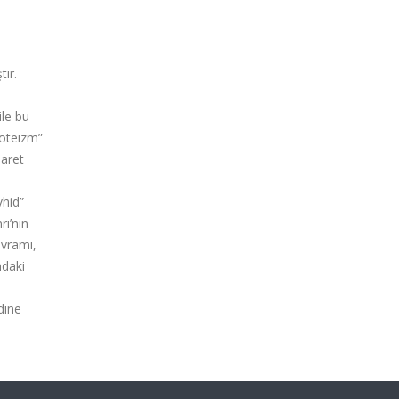
ır.
ile bu
noteizm”
şaret
vhid”
ı’nın
avramı,
ndaki
dine