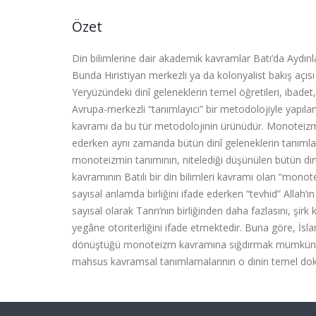
Özet
Din bilimlerine dair akademik kavramlar Batı’da Aydın
Bunda Hıristiyan merkezli ya da kolonyalist bakış açıs
Yeryüzündeki dinî geleneklerin temel öğretileri, ibadet,
Avrupa-merkezli “tanımlayıcı” bir metodolojiyle yapıla
kavramı da bu tür metodolojinin ürünüdür. Monoteizm, ke
ederken aynı zamanda bütün dinî geleneklerin tanımlan
monoteizmin tanımının, nitelediği düşünülen bütün dinl
kavramının Batılı bir din bilimleri kavramı olan “mon
sayısal anlamda birliğini ifade ederken “tevhid” Allah’
sayısal olarak Tanrı’nın birliğinden daha fazlasını, şi
yegâne otoriterliğini ifade etmektedir. Buna göre, İsla
dönüştüğü monoteizm kavramına sığdırmak mümkün deği
mahsus kavramsal tanımlamalarının o dinin temel dokt