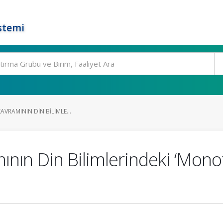
stemi
KAVRAMININ DIN BILIMLE...
amının Din Bilimlerindeki ‘Mon