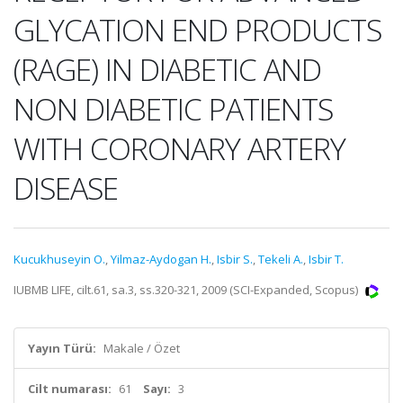
GLYCATION END PRODUCTS
(RAGE) IN DIABETIC AND
NON DIABETIC PATIENTS
WITH CORONARY ARTERY
DISEASE
Kucukhuseyin O.
,
Yilmaz-Aydogan H.
,
Isbir S.
,
Tekeli A.
,
Isbir T.
IUBMB LIFE, cilt.61, sa.3, ss.320-321, 2009 (SCI-Expanded, Scopus)
Yayın Türü:
Makale / Özet
Cilt numarası:
61
Sayı:
3