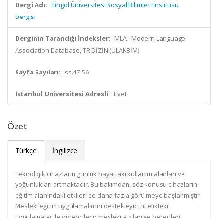
Dergi Adı:
Bingöl Üniversitesi Sosyal Bilimler Enstitüsü
Dergisi
Derginin Tarandığı İndeksler:
MLA - Modern Language
Association Database, TR DİZİN (ULAKBİM)
Sayfa Sayıları:
ss.47-56
İstanbul Üniversitesi Adresli:
Evet
Özet
Türkçe
İngilizce
Teknolojik cihazların günlük hayattaki kullanım alanları ve
yoğunlukları artmaktadır. Bu bakımdan, söz konusu cihazların
eğitim alanındaki etkileri de daha fazla görülmeye başlanmıştır.
Mesleki eğitim uygulamalarını destekleyici nitelikteki
uygulamalar ile öğrencilerin mesleki algıları ve becerileri