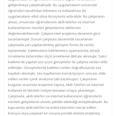
geliştirilmeye çalışılmaktadır. Bu uygulamaların üniversite
öğrencileri tarafından bilinmesi ve kullanılması da
uygulamaların etkili olma düzeylerini arttırabilir. Bu çalışmanın
amacı, üniversite öğrencilerinin akıllı telefon ve internet
kullanımlarının mesleki gelişimlerine etkilerinin
değerlendirilmesidir. Çalışma nitel araştırma desenine göre
tasarlanmıştır. Durum çalışması deseninde tasarlanan
çalışmada yarı-yapılandırılmış görüşme formu ile veriler
toplanmıştır. Katılımcıların belirlenmesi aşamasında, amaçlı
örnekleme türlerinden ölçüt örnekleme dikkate alınmıştır. Sekiz
katılımcı ile yapılan yüz-yüze görüşmeler ile çalışma verileri elde
edilmiştir. Görüşmelerde katılımcı izinleri doğrultusunda ses
kayıtları alınmıştır. Ses kayıtlarının transkripsiyon sonrası, elde
edilen veriler içerik analizine tabi tutulmuştur. Çalışmanın
bulguları arasında Araştırma Yapma, Akıllı Telefon ve İnternet
Kullanımı ile Mesleki Gelişim temaları ortaya çıkarılmıştır.
Çalışmada, akıllı telefon ve internet kullanımının öğrencilerin
mesleki gelişimlerini olumlu şekilde etkilediği anlaşılmaktadır. Bu
kapsamda akıllı telefon ve mobil internetin merak edilen
konuya veya yaşanan bir soruna yönelik anında araştırma