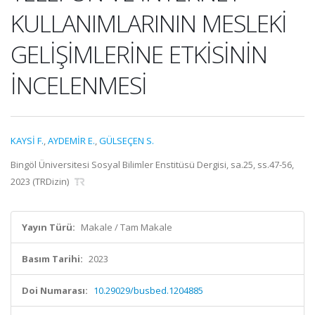
KULLANIMLARININ MESLEKİ
GELİŞİMLERİNE ETKİSİNİN
İNCELENMESİ
KAYSİ F.
,
AYDEMİR E.
,
GÜLSEÇEN S.
Bingöl Üniversitesi Sosyal Bilimler Enstitüsü Dergisi, sa.25, ss.47-56,
2023 (TRDizin)
Yayın Türü:
Makale / Tam Makale
Basım Tarihi:
2023
Doi Numarası:
10.29029/busbed.1204885