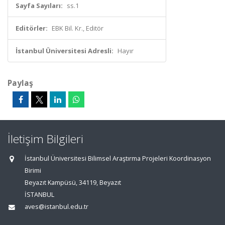
Sayfa Sayıları:
ss.1
Editörler:
EBK Bil. Kr., Editör
İstanbul Üniversitesi Adresli:
Hayır
Paylaş
İletişim Bilgileri
İstanbul Üniversitesi Bilimsel Araştırma Projeleri Koordinasyon
Birimi
Beyazıt Kampüsü, 34119, Beyazıt
İSTANBUL
aves@istanbul.edu.tr